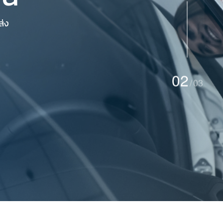
ส่ง
02
03