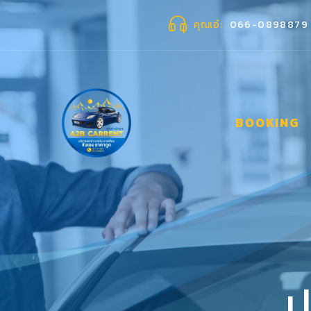
คุณเอ๋
066-0898879
BOOKING
ป